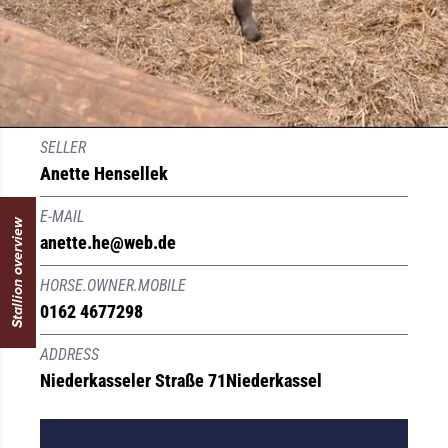
SELLER
Anette Hensellek
E-MAIL
Stallion overview
anette.he@web.de
HORSE.OWNER.MOBILE
0162 4677298
ADDRESS
Niederkasseler Straße 71
Niederkassel