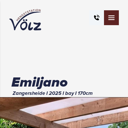
Emiljano
Zangersheide
I
2025
I
bay
I
170
cm