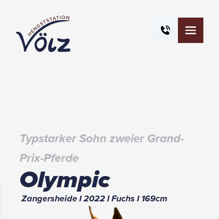
Typstarker Sohn zweier Grand-
Prix-Pferde
Olympic
Zangersheide
I
2022
I
Fuchs
I
169
cm