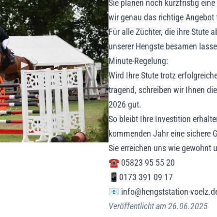
Sie planen noch kurzfristig ein
wir genau das richtige Angebot f
Für alle Züchter, die ihre Stute
unserer Hengste besamen lassen,
Minute-Regelung:
Wird Ihre Stute trotz erfolgrei
tragend, schreiben wir Ihnen di
2026 gut.
So bleibt Ihre Investition erhal
kommenden Jahr eine sichere G
Sie erreichen uns wie gewohnt u
☎ 05823 95 55 20
📱0173 391 09 17
📧 info@hengststation-voelz.d
Veröffentlicht am 26.06.2025