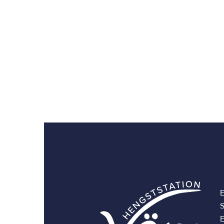
E
S
E