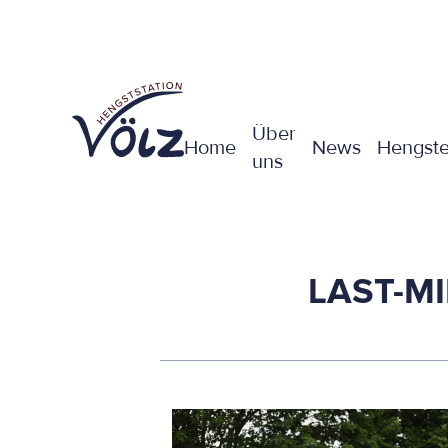
Über
Home
News
Hengst
uns
LAST-M