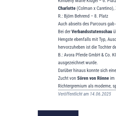
Kimberly Marie Klügel – 6. Plat
Charlotte
(Colman x Caretino), Z
R.: Björn Behrend – 8. Platz
Auch abseits des Parcours gab 
Bei der
Verbandsstutenschau
ü
Hengste ebenfalls mit Typ, Aus
hervorzuheben ist die Tochter 
B.: Avora Pferde GmbH & Co. KG
ausgezeichnet wurde.
Darüber hinaus konnte sich ein
Zucht von
Sören von Rönne
im 
Richtergremium als moderne, spo
Veröffentlicht am 14.06.2025