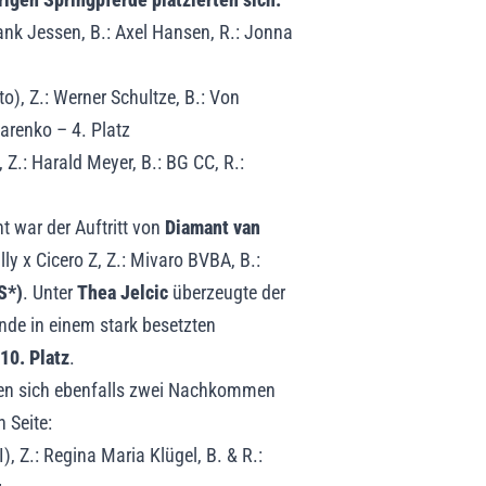
ank Jessen, B.: Axel Hansen, R.: Jonna
), Z.: Werner Schultze, B.: Von
tarenko – 4. Platz
 Z.: Harald Meyer, B.: BG CC, R.:
ht war der Auftritt von
Diamant van
y x Cicero Z, Z.: Mivaro BVBA, B.:
S*)
. Unter
Thea Jelcic
überzeugte der
unde in einem stark besetzten
10. Platz
.
en sich ebenfalls zwei Nachkommen
 Seite:
, Z.: Regina Maria Klügel, B. & R.: