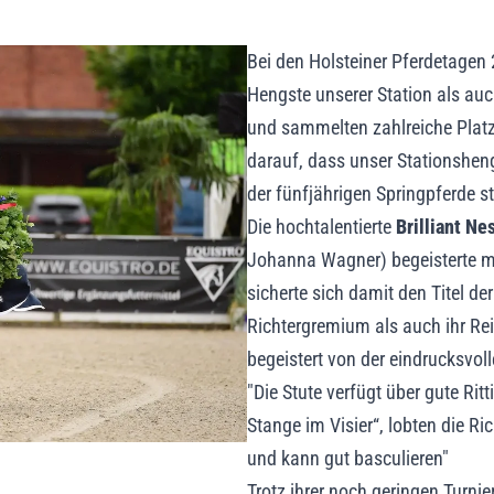
Bei den Holsteiner Pferdetagen 
Hengste unserer Station als au
und sammelten zahlreiche Platz
darauf, dass unser Stationshen
der fünfjährigen Springpferde ste
Die hochtalentierte
Brilliant Ne
Johanna Wagner) begeisterte m
sicherte sich damit den Titel de
Richtergremium als auch ihr Re
begeistert von der eindrucksvol
"Die Stute verfügt über gute Rit
Stange im Visier“, lobten die Ri
und kann gut basculieren"
Trotz ihrer noch geringen Turnie