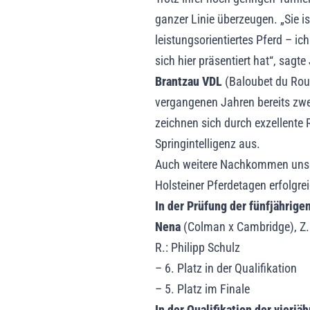
ganzer Linie überzeugen. „Sie i
leistungsorientiertes Pferd – ic
sich hier präsentiert hat“, sagt
Brantzau VDL
(Baloubet du Roue
vergangenen Jahren bereits z
zeichnen sich durch exzellente 
Springintelligenz aus.
Auch weitere Nachkommen unser
Holsteiner Pferdetagen erfolgrei
In der Prüfung der fünfjährige
Nena
(Colman x Cambridge), Z.:
R.: Philipp Schulz
– 6. Platz in der Qualifikation
– 5. Platz im Finale
In der Qualifikation der vierjä