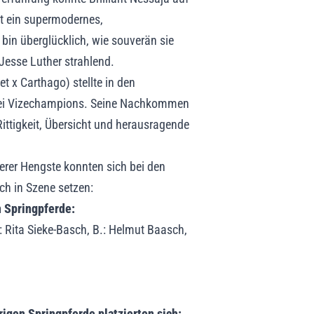
st ein supermodernes,
h bin überglücklich, wie souverän sie
e Jesse Luther strahlend.
t x Carthago) stellte in den
wei Vizechampions. Seine Nachkommen
Rittigkeit, Übersicht und herausragende
er Hengste konnten sich bei den
ch in Szene setzen:
n Springpferde:
 Rita Sieke-Basch, B.: Helmut Baasch,
hrigen Springpferde platzierten sich: