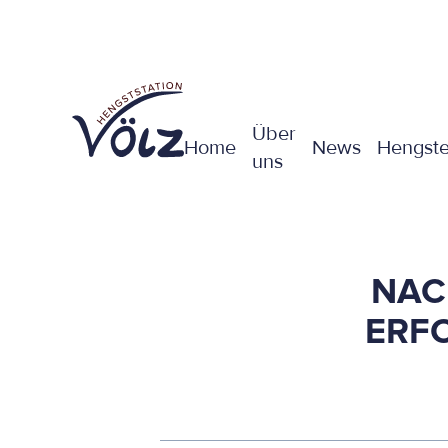
Über
Home
News
Hengst
uns
NAC
ERFO