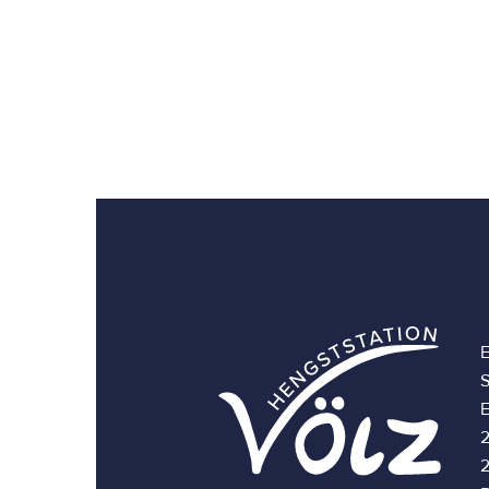
E
S
E