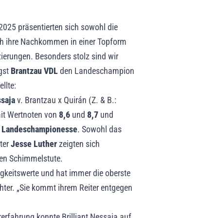
2025 präsentierten sich sowohl die
ch ihre Nachkommen in einer Topform
ierungen. Besonders stolz sind wir
gst
Brantzau VDL
den Landeschampion
llte:
ssaja
v. Brantzau x Quirán (Z. & B.:
it Wertnoten von
8,6
und
8,7
und
r
Landeschampionesse
. Sowohl das
iter
Jesse Luther
zeigten sich
len Schimmelstute.
tigkeitswerte und hat immer die oberste
chter. „Sie kommt ihrem Reiter entgegen
rerfahrung konnte Brilliant Nessaja auf