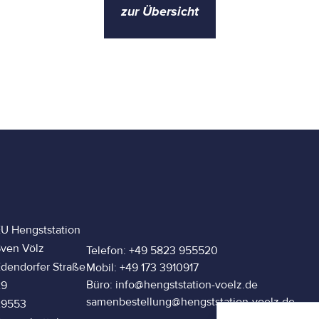
zur Übersicht
U Hengststation
ven Völz
Telefon: +49 5823 955520
dendorfer Straße
Mobil: +49 173 3910917
Büro: info@hengststation-voelz.de
29
samenbestellung@hengststation-voelz.de
29553