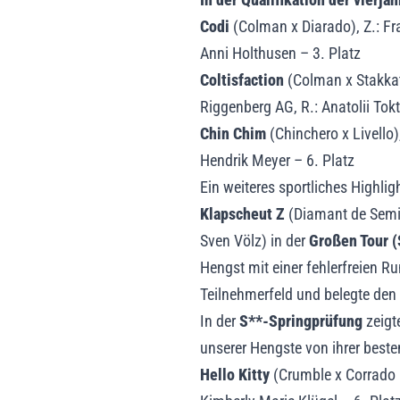
Codi
(Colman x Diarado), Z.: Fr
Anni Holthusen – 3. Platz
Coltisfaction
(Colman x Stakkato
Riggenberg AG, R.: Anatolii Tok
Chin Chim
(Chinchero x Livello),
Hendrik Meyer – 6. Platz
Ein weiteres sportliches Highlig
Klapscheut Z
(Diamant de Semill
Sven Völz) in der
Großen Tour (
Hengst mit einer fehlerfreien R
Teilnehmerfeld und belegte den
In der
S**-Springprüfung
zeigt
unserer Hengste von ihrer besten
Hello Kitty
(Crumble x Corrado I)